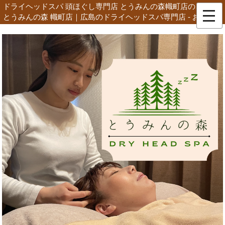
ドライヘッドスパ 頭ほぐし専門店 とうみんの森幟町店のご案内 |
とうみんの森 幟町店｜広島のドライヘッドスパ専門店 - お知らせ